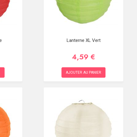
e
Lanterne XL Vert
4,59 €
R
AJOUTER AU PANIER