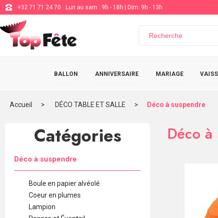
+32 71 71 24 70
Lun au sam : 9h - 18h | Dim: 9h - 13h
BALLON
ANNIVERSAIRE
MARIAGE
VAISS
Accueil
DÉCO TABLE ET SALLE
Déco à suspendre
Catégories
Déco à
Déco à suspendre
Boule en papier alvéolé
Coeur en plumes
Lampion