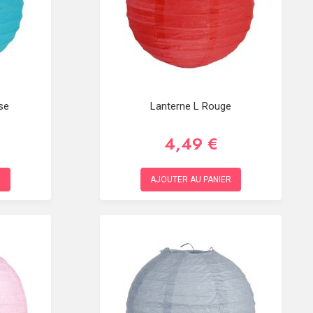
se
Lanterne L Rouge
4,49 €
R
AJOUTER AU PANIER