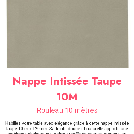
SOIRÉE
OCCASIONS
SPÉCIALES
DÉCO
TABLE
ET
SALLE
CONTACT
Nappe Intissée Taupe
10M
Rouleau 10 mètres
Habillez votre table avec élégance grâce à cette nappe intissée
taupe 10 m x 120 cm. Sa teinte douce et naturelle apporte une