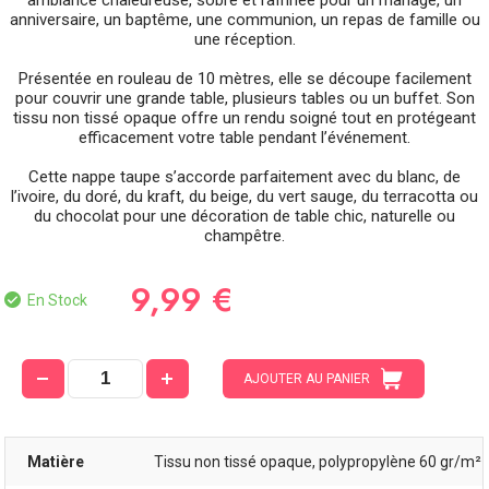
ambiance chaleureuse, sobre et raffinée pour un mariage, un
anniversaire, un baptême, une communion, un repas de famille ou
une réception.
Présentée en rouleau de 10 mètres, elle se découpe facilement
pour couvrir une grande table, plusieurs tables ou un buffet. Son
tissu non tissé opaque offre un rendu soigné tout en protégeant
efficacement votre table pendant l’événement.
Cette nappe taupe s’accorde parfaitement avec du blanc, de
l’ivoire, du doré, du kraft, du beige, du vert sauge, du terracotta ou
du chocolat pour une décoration de table chic, naturelle ou
champêtre.
9,99 €
En Stock
AJOUTER AU PANIER
Matière
Tissu non tissé opaque, polypropylène 60 gr/m²