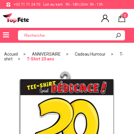
+32 71 71 24 70
Lun au sam : 9h - 18h | Dim: 9h - 13h
0
×
Menu
Accueil
ANNIVERSAIRE
Cadeau Humour
T-
shirt
T-Shirt 20 ans
BALLON
ANNIVERSAIRE
MARIAGE
VAISSELLE
BAPTÊME
COMMUNION
THÈME
DE